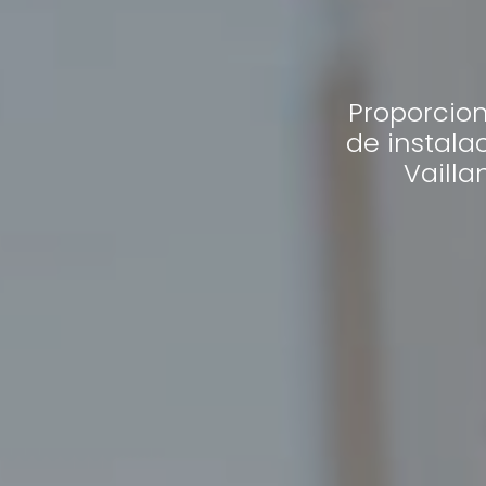
Proporcio
de instala
Vailla