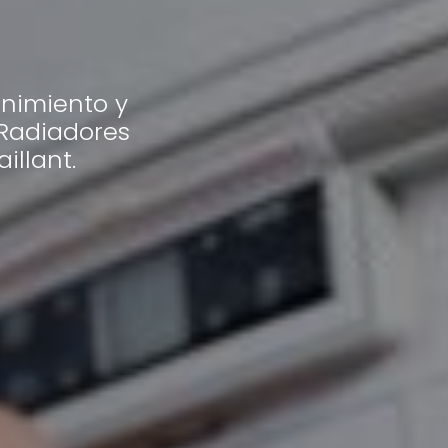
nimiento y
/Radiadores
illant.