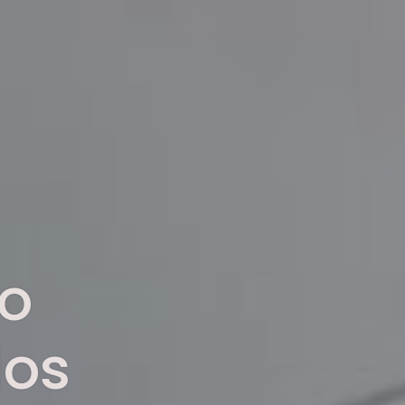
co
los